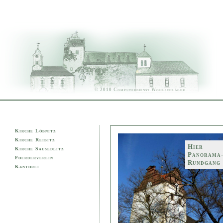
© 2010 Computerdienst Wohlschläger
Kirche Löbnitz
Kirche Reibitz
Hier
Kirche Sausedlitz
Panorama
Foerderverein
Rundgang
Kantorei